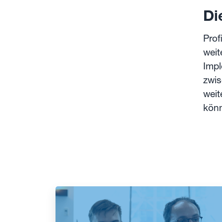
‍D
‍Pro
weit
Impl
zwis
weit
könn