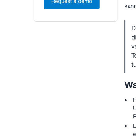
Request a demo
kann
D
d
v
T
t
Wa
H
U
P
L
e