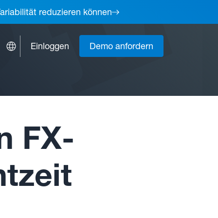
ariabilität reduzieren können
Einloggen
Demo anfordern
n FX-
tzeit