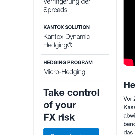
Verringerung der
Spreads
KANTOX SOLUTION
Kantox Dynamic
Hedging®
HEDGING PROGRAM
Micro-Hedging
He
Take control
Vor 
of your
Kass
FX risk
abwi
benö
das 