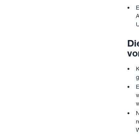
E
A
U
‍D
vo
K
g
E
w
w
N
r
W