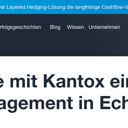
rer Layered Hedging-Lösung die langfristige Cashflow-V
rfolgsgeschichten
Blog
Wissen
Unternehmen
e mit Kantox ei
gement in Ech