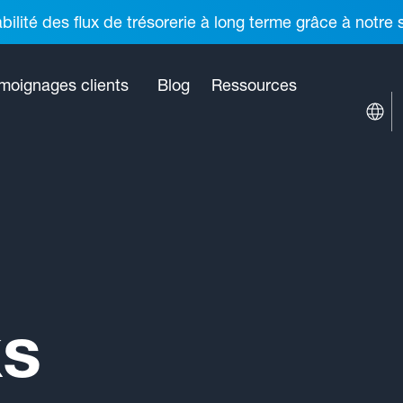
ilité des flux de trésorerie à long terme grâce à notre
moignages clients
Blog
Ressources
s