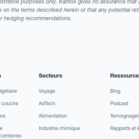
llustrative purposes only. Kantox gives no assurance tha
ade on the terms described herein or that any potential r
or hedging recommendations.
s
Secteurs
Ressource
dgétaire
Voyage
Blog
r couche
AdTech
Podcast
ure
Alimentation
Temoignages
e
Industrie chimique
Rapports et 
 combinés