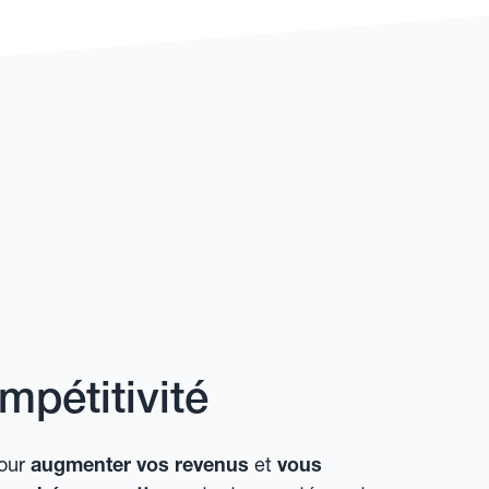
pétitivité
pour
augmenter vos revenus
et
vous