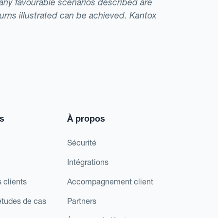
t any favourable scenarios described are
eturns illustrated can be achieved. Kantox
s
À propos
Sécurité
Intégrations
 clients
Accompagnement client
études de cas
Partners