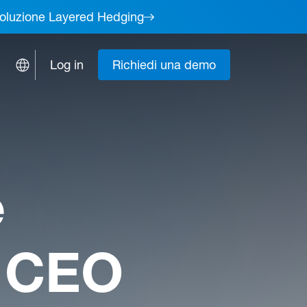
a soluzione Layered Hedging
Log in
Richiedi una demo
e
r CEO