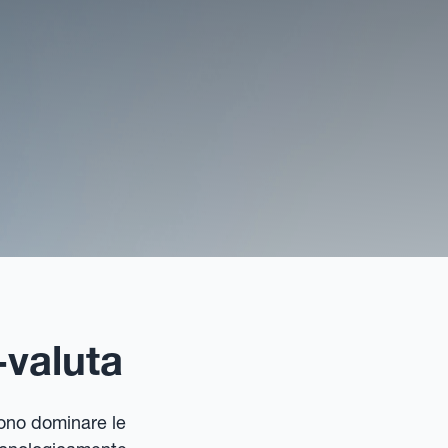
-valuta
vono dominare le