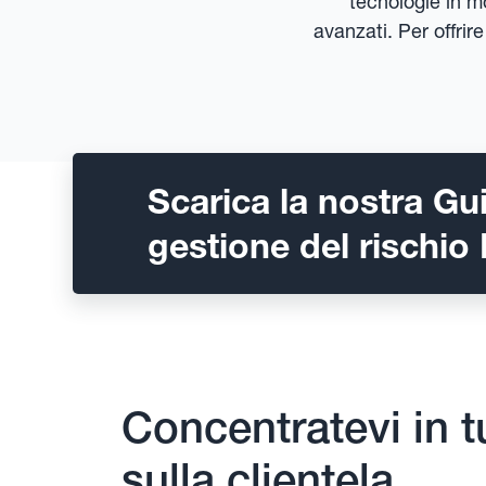
tecnologie in m
avanzati. Per offrir
Scarica la nostra Gui
gestione del rischio
Concentratevi in tu
sulla clientela