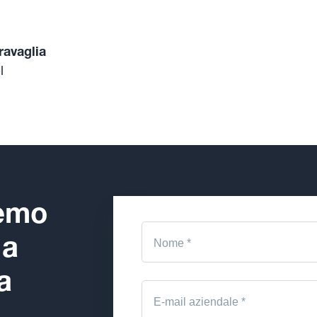
ravaglia
l
demo
 a
a