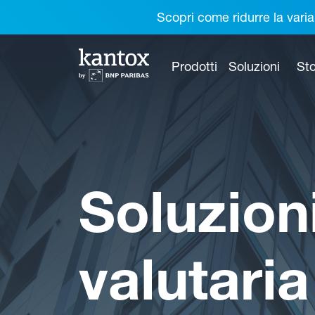
Scopri come ridurre la varia
Prodotti
Soluzioni
Sto
Soluzion
valutari