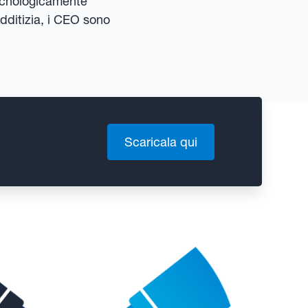
tecnologicamente
edditizia, i CEO sono
Scaricala qui