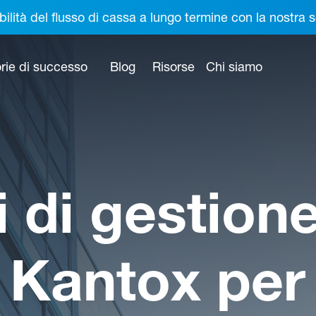
bilità del flusso di cassa a lungo termine con la nostr
rie di successo
Blog
Risorse
Chi siamo
i di gestion
a Kantox pe