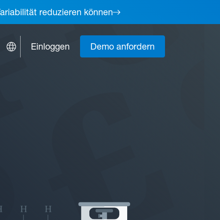
ariabilität reduzieren können
Einloggen
Demo anfordern