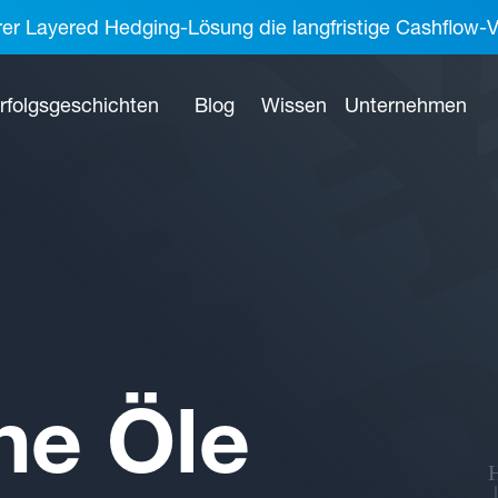
rer Layered Hedging-Lösung die langfristige Cashflow-V
rfolgsgeschichten
Blog
Wissen
Unternehmen
he Öle