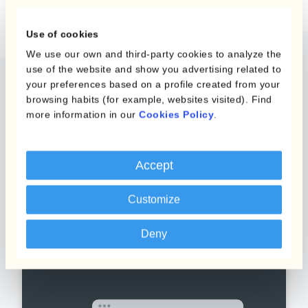
Use of cookies
We use our own and third-party cookies to analyze the
use of the website and show you advertising related to
your preferences based on a profile created from your
Start benefiting from
browsing habits (for example, websites visited). Find
more information in our
Cookies Policy
.
Currency Management
Automation
Accept
We enable businesses to start leveraging technology
Customize
to overcome complex FX challenges and achieve
their goals.
Deny