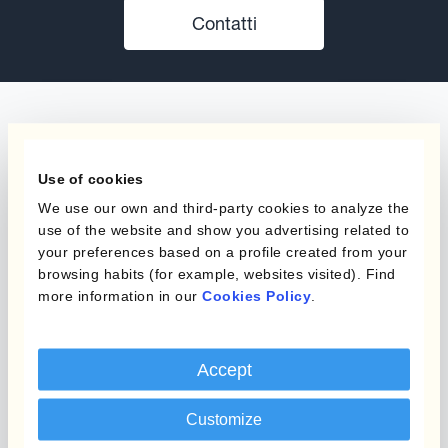
Contatti
Use of cookies
The content of this website does not constitute
We use our own and third-party cookies to analyze the
an offer or a solicitation to engage in any trading
use of the website and show you advertising related to
strategy or the purchase or sale of any financial
your preferences based on a profile created from your
instrument. Any scenarios, assumptions, historical
browsing habits (for example, websites visited). Find
more information in our
Cookies Policy
.
or simulated performances, indicative prices or
examples of potential transactions or returns are
included for illustrative purposes only. Kantox
Accept
gives no assurance that any favourable scenarios
described are likely to happen, that it is possible
Customize
to trade on the terms described herein or that any