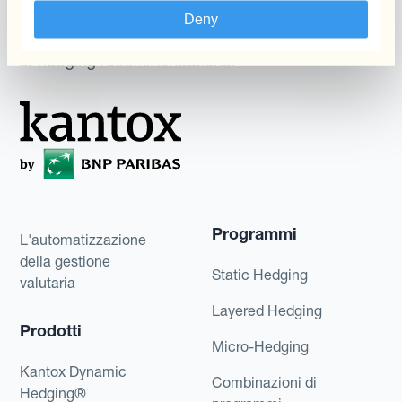
potential returns illustrated can be achieved.
Deny
Kantox does not provide any investment advice
or hedging recommendations.
Programmi
L'automatizzazione
della gestione
Static Hedging
valutaria
Layered Hedging
Prodotti
Micro-Hedging
Kantox Dynamic
Combinazioni di
Hedging®